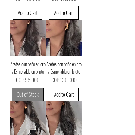
Add to Cart
Add to Cart
Aretes con baño en oro
Aretes con baño en oro
y Esmeralda en bruto
y Esmeralda en bruto
Price
Price
COP 95,000
COP 130,000
Out of Stock
Add to Cart