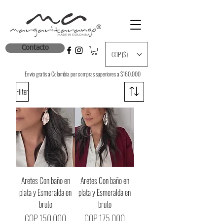
Contacto
COP ($)
Envio gratis a Colombia por compras superiores a $160.000
Filter
Aretes Con baño en
Aretes Con baño en
plata y Esmeralda en
plata y Esmeralda en
bruto
bruto
Price
Price
COP 150,000
COP 175,000