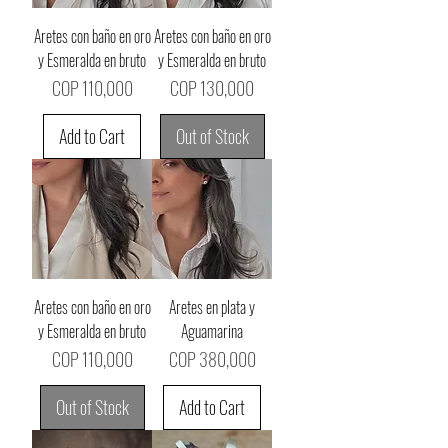
Aretes con baño en oro
Aretes con baño en oro
y Esmeralda en bruto
y Esmeralda en bruto
Price
Price
COP 110,000
COP 130,000
Add to Cart
Out of Stock
Aretes con baño en oro
Aretes en plata y
y Esmeralda en bruto
Aguamarina
Price
Price
COP 110,000
COP 380,000
Out of Stock
Add to Cart